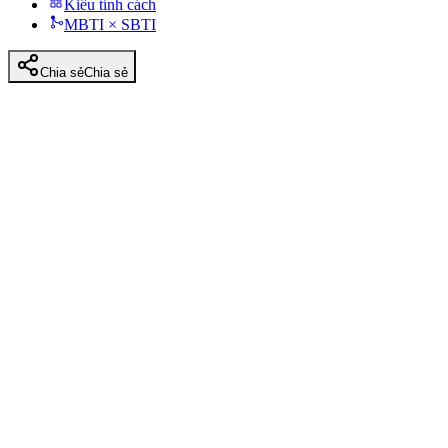
Kiểu tính cách
MBTI × SBTI
Chia sẻ
Chia sẻ