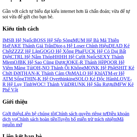
Gần với cách tự biểu đạt kiểu internet hơn là chẩn đoán; vừa để tự
soi vừa để gửi cho bạn bè.
Kiểu tính cách
IMSB Hệ Ngốc
BOSS Hệ Sếp Sòng
MUM Hệ Bà Má Thiên
Hạ
FAKE Thánh Giả Trân
Dior-s Hệ Loser Chính Hiệu
DEAD Kẻ
Chết
ZZZZ Hệ Lặn
GOGO Hệ Xông Pha
FUCK Hệ Cỏ Dại Bất
Diệt
CTRL Hệ Nắm Thóp
HHHH Hệ Cười Ngốc
SEXY Thánh
Mlem
OJBK Hệ Sao Cũng Được
JOKE-R Thánh Hề
POOR Hệ
Viêm Màng Túi
OH-NO Thánh Ôi Không
MONK Hệ Phật
SHIT Kẻ
Chửi Đời
THAN-K Thánh Cảm Ơn
MALO Hệ Khỉ
ATM-er Hệ
ATM Sống
THIN-K Hệ Overthinking
SOLO Kẻ Độc Hành
LOVE-
R Hệ Lụy Tình
WOC! Thánh Vãi
DRUNK Hệ Sâu Rượu
IMFW Kẻ
Phế Vật
Giới thiệu
Giới thiệu
Liên hệ chúng tôi
Chính sách quyền riêng tư
Điều khoản
dịch vụ
Chính sách hoàn tiền
Tuyên bố miễn trừ trách nhiệm
Mã
nguồn mở
Liên kết bạn bè