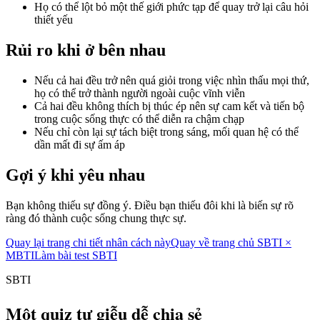
Họ có thể lột bỏ một thế giới phức tạp để quay trở lại câu hỏi
thiết yếu
Rủi ro khi ở bên nhau
Nếu cả hai đều trở nên quá giỏi trong việc nhìn thấu mọi thứ,
họ có thể trở thành người ngoài cuộc vĩnh viễn
Cả hai đều không thích bị thúc ép nên sự cam kết và tiến bộ
trong cuộc sống thực có thể diễn ra chậm chạp
Nếu chỉ còn lại sự tách biệt trong sáng, mối quan hệ có thể
dần mất đi sự ấm áp
Gợi ý khi yêu nhau
Bạn không thiếu sự đồng ý. Điều bạn thiếu đôi khi là biến sự rõ
ràng đó thành cuộc sống chung thực sự.
Quay lại trang chi tiết nhân cách này
Quay về trang chủ SBTI ×
MBTI
Làm bài test SBTI
SBTI
Một quiz tự giễu dễ chia sẻ