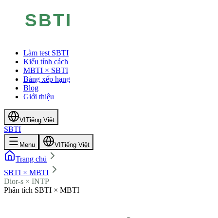
Làm test SBTI
Kiểu tính cách
MBTI × SBTI
Bảng xếp hạng
Blog
Giới thiệu
VI
Tiếng Việt
SBTI
Menu
VI
Tiếng Việt
Trang chủ
SBTI × MBTI
Dior-s × INTP
Phân tích SBTI × MBTI