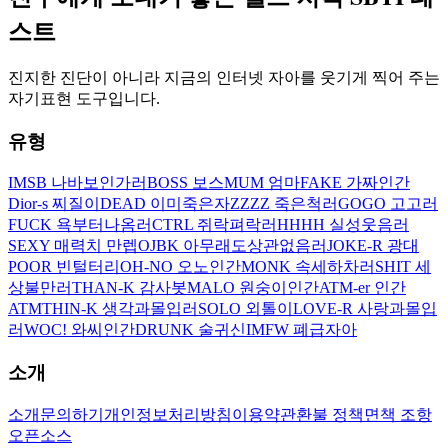
스트
진지한 진단이 아니라 지금의 인터넷 자아를 웃기게 찍어 주는
자기표현 도구입니다.
유형
IMSB 나바보인가러
BOSS 보스
MUM 엄마
FAKE 가짜인간
Dior-s 찌질이
DEAD 이미죽은자
ZZZZ 죽은척러
GOGO 고고러
FUCK 욕부터나옴러
CTRL 쥐락펴락러
HHHH 실성웃음러
SEXY 매력치 만렙
OJBK 아무래도상관없음러
JOKE-R 광대
POOR 빈털터리
OH-NO 오노인간
MONK 속세하차러
SHIT 세
상불만러
THAN-K 감사봇
MALO 원숭이인간
ATM-er 인간
ATM
THIN-K 생각과몰입러
SOLO 외톨이
LOVE-R 사랑과몰입
러
WOC! 와씨인간
DRUNK 술귀신
IMFW 폐급자아
소개
소개
문의하기
개인정보처리방침
이용약관
환불 정책
면책 조항
오픈소스