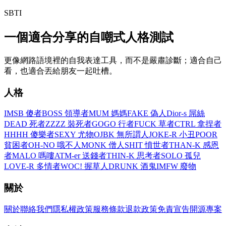
SBTI
一個適合分享的自嘲式人格測試
更像網路語境裡的自我表達工具，而不是嚴肅診斷；適合自己
看，也適合丟給朋友一起吐槽。
人格
IMSB 傻者
BOSS 領導者
MUM 媽媽
FAKE 偽人
Dior-s 屌絲
DEAD 死者
ZZZZ 裝死者
GOGO 行者
FUCK 草者
CTRL 拿捏者
HHHH 傻樂者
SEXY 尤物
OJBK 無所謂人
JOKE-R 小丑
POOR
貧困者
OH-NO 哦不人
MONK 僧人
SHIT 憤世者
THAN-K 感恩
者
MALO 嗎嘍
ATM-er 送錢者
THIN-K 思考者
SOLO 孤兒
LOVE-R 多情者
WOC! 握草人
DRUNK 酒鬼
IMFW 廢物
關於
關於
聯絡我們
隱私權政策
服務條款
退款政策
免責宣告
開源專案