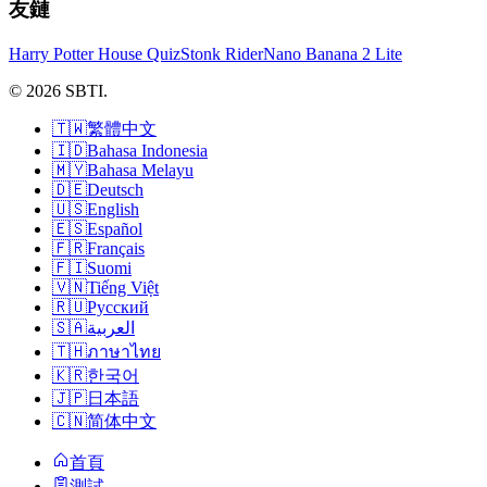
友鏈
Harry Potter House Quiz
Stonk Rider
Nano Banana 2 Lite
© 2026 SBTI.
🇹🇼
繁體中文
🇮🇩
Bahasa Indonesia
🇲🇾
Bahasa Melayu
🇩🇪
Deutsch
🇺🇸
English
🇪🇸
Español
🇫🇷
Français
🇫🇮
Suomi
🇻🇳
Tiếng Việt
🇷🇺
Русский
🇸🇦
العربية
🇹🇭
ภาษาไทย
🇰🇷
한국어
🇯🇵
日本語
🇨🇳
简体中文
首頁
測試