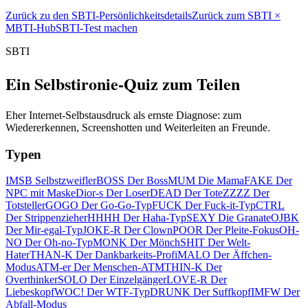
Zurück zu den SBTI-Persönlichkeitsdetails
Zurück zum SBTI ×
MBTI-Hub
SBTI-Test machen
SBTI
Ein Selbstironie-Quiz zum Teilen
Eher Internet-Selbstausdruck als ernste Diagnose: zum
Wiedererkennen, Screenshotten und Weiterleiten an Freunde.
Typen
IMSB Selbstzweifler
BOSS Der Boss
MUM Die Mama
FAKE Der
NPC mit Maske
Dior-s Der Loser
DEAD Der Tote
ZZZZ Der
Totsteller
GOGO Der Go-Go-Typ
FUCK Der Fuck-it-Typ
CTRL
Der Strippenzieher
HHHH Der Haha-Typ
SEXY Die Granate
OJBK
Der Mir-egal-Typ
JOKE-R Der Clown
POOR Der Pleite-Fokus
OH-
NO Der Oh-no-Typ
MONK Der Mönch
SHIT Der Welt-
Hater
THAN-K Der Dankbarkeits-Profi
MALO Der Äffchen-
Modus
ATM-er Der Menschen-ATM
THIN-K Der
Overthinker
SOLO Der Einzelgänger
LOVE-R Der
Liebeskopf
WOC! Der WTF-Typ
DRUNK Der Suffkopf
IMFW Der
Abfall-Modus