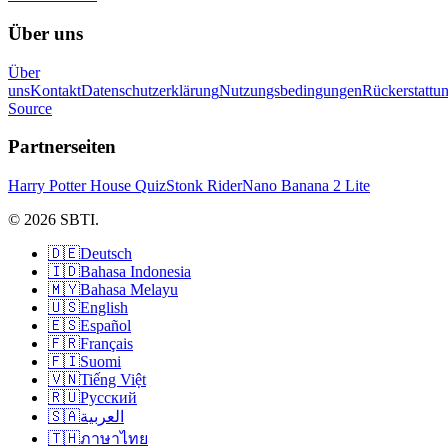
Über uns
Über
uns
Kontakt
Datenschutzerklärung
Nutzungsbedingungen
Rückerstattu
Source
Partnerseiten
Harry Potter House Quiz
Stonk Rider
Nano Banana 2 Lite
© 2026 SBTI.
🇩🇪
Deutsch
🇮🇩
Bahasa Indonesia
🇲🇾
Bahasa Melayu
🇺🇸
English
🇪🇸
Español
🇫🇷
Français
🇫🇮
Suomi
🇻🇳
Tiếng Việt
🇷🇺
Русский
🇸🇦
العربية
🇹🇭
ภาษาไทย