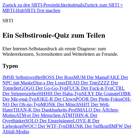
Zurück zu den SBTI-Persönlichkeitsdetails
Zurück zum SBTI ×
MBTI-Hub
SBTI-Test machen
SBTI
Ein Selbstironie-Quiz zum Teilen
Eher Internet-Selbstausdruck als ernste Diagnose: zum
Wiedererkennen, Screenshotten und Weiterleiten an Freunde.
Typen
IMSB Selbstzweifler
BOSS Der Boss
MUM Die Mama
FAKE Der
NPC mit Maske
Dior-s Der Loser
DEAD Der Tote
ZZZZ Der
Totsteller
GOGO Der Go-Go-Typ
FUCK Der Fuck-it-Typ
CTRL
Der Strippenzieher
HHHH Der Haha-Typ
SEXY Die Granate
OJBK
Der Mir-egal-Typ
JOKE-R Der Clown
POOR Der Pleite-Fokus
OH-
NO Der Oh-no-Typ
MONK Der Mönch
SHIT Der Welt-
Hater
THAN-K Der Dankbarkeits-Profi
MALO Der Äffchen-
Modus
ATM-er Der Menschen-ATM
THIN-K Der
Overthinker
SOLO Der Einzelgänger
LOVE-R Der
Liebeskopf
WOC! Der WTF-Typ
DRUNK Der Suffkopf
IMFW Der
Abfall-Modus