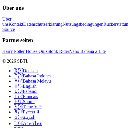
Über uns
Über
uns
Kontakt
Datenschutzerklärung
Nutzungsbedingungen
Rückerstattu
Source
Partnerseiten
Harry Potter House Quiz
Stonk Rider
Nano Banana 2 Lite
© 2026 SBTI.
🇩🇪
Deutsch
🇮🇩
Bahasa Indonesia
🇲🇾
Bahasa Melayu
🇺🇸
English
🇪🇸
Español
🇫🇷
Français
🇫🇮
Suomi
🇻🇳
Tiếng Việt
🇷🇺
Русский
🇸🇦
العربية
🇹🇭
ภาษาไทย