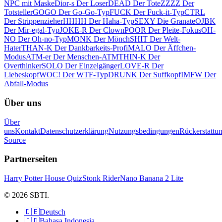
NPC mit Maske
Dior-s Der Loser
DEAD Der Tote
ZZZZ Der
Totsteller
GOGO Der Go-Go-Typ
FUCK Der Fuck-it-Typ
CTRL
Der Strippenzieher
HHHH Der Haha-Typ
SEXY Die Granate
OJBK
Der Mir-egal-Typ
JOKE-R Der Clown
POOR Der Pleite-Fokus
OH-
NO Der Oh-no-Typ
MONK Der Mönch
SHIT Der Welt-
Hater
THAN-K Der Dankbarkeits-Profi
MALO Der Äffchen-
Modus
ATM-er Der Menschen-ATM
THIN-K Der
Overthinker
SOLO Der Einzelgänger
LOVE-R Der
Liebeskopf
WOC! Der WTF-Typ
DRUNK Der Suffkopf
IMFW Der
Abfall-Modus
Über uns
Über
uns
Kontakt
Datenschutzerklärung
Nutzungsbedingungen
Rückerstattu
Source
Partnerseiten
Harry Potter House Quiz
Stonk Rider
Nano Banana 2 Lite
© 2026 SBTI.
🇩🇪
Deutsch
🇮🇩
Bahasa Indonesia