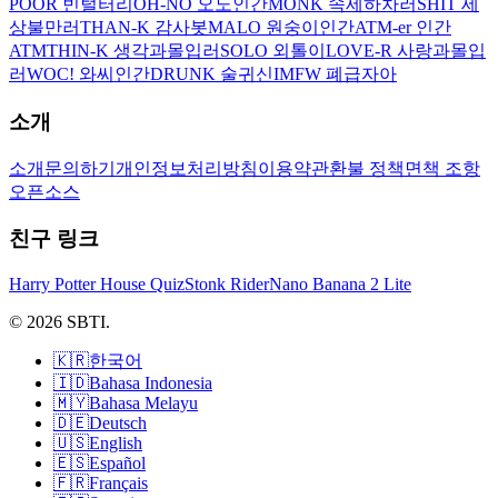
POOR 빈털터리
OH-NO 오노인간
MONK 속세하차러
SHIT 세
상불만러
THAN-K 감사봇
MALO 원숭이인간
ATM-er 인간
ATM
THIN-K 생각과몰입러
SOLO 외톨이
LOVE-R 사랑과몰입
러
WOC! 와씨인간
DRUNK 술귀신
IMFW 폐급자아
소개
소개
문의하기
개인정보처리방침
이용약관
환불 정책
면책 조항
오픈소스
친구 링크
Harry Potter House Quiz
Stonk Rider
Nano Banana 2 Lite
© 2026 SBTI.
🇰🇷
한국어
🇮🇩
Bahasa Indonesia
🇲🇾
Bahasa Melayu
🇩🇪
Deutsch
🇺🇸
English
🇪🇸
Español
🇫🇷
Français