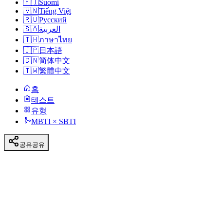
🇫🇮
Suomi
🇻🇳
Tiếng Việt
🇷🇺
Русский
🇸🇦
العربية
🇹🇭
ภาษาไทย
🇯🇵
日本語
🇨🇳
简体中文
🇹🇼
繁體中文
홈
테스트
유형
MBTI × SBTI
공유
공유