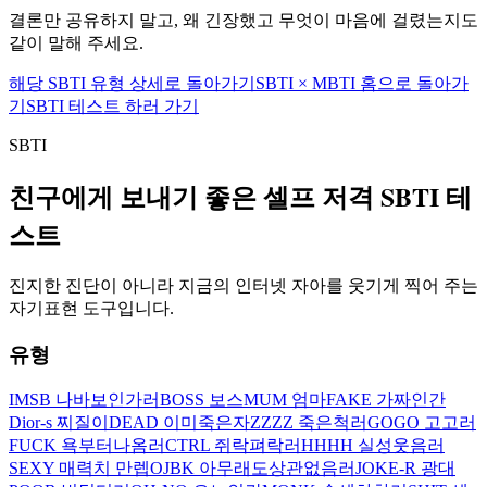
결론만 공유하지 말고, 왜 긴장했고 무엇이 마음에 걸렸는지도
같이 말해 주세요.
해당 SBTI 유형 상세로 돌아가기
SBTI × MBTI 홈으로 돌아가
기
SBTI 테스트 하러 가기
SBTI
친구에게 보내기 좋은 셀프 저격 SBTI 테
스트
진지한 진단이 아니라 지금의 인터넷 자아를 웃기게 찍어 주는
자기표현 도구입니다.
유형
IMSB 나바보인가러
BOSS 보스
MUM 엄마
FAKE 가짜인간
Dior-s 찌질이
DEAD 이미죽은자
ZZZZ 죽은척러
GOGO 고고러
FUCK 욕부터나옴러
CTRL 쥐락펴락러
HHHH 실성웃음러
SEXY 매력치 만렙
OJBK 아무래도상관없음러
JOKE-R 광대