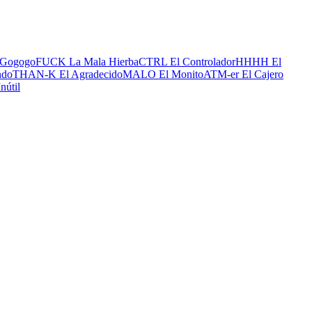
Gogogo
FUCK La Mala Hierba
CTRL El Controlador
HHHH El
ndo
THAN-K El Agradecido
MALO El Monito
ATM-er El Cajero
nútil