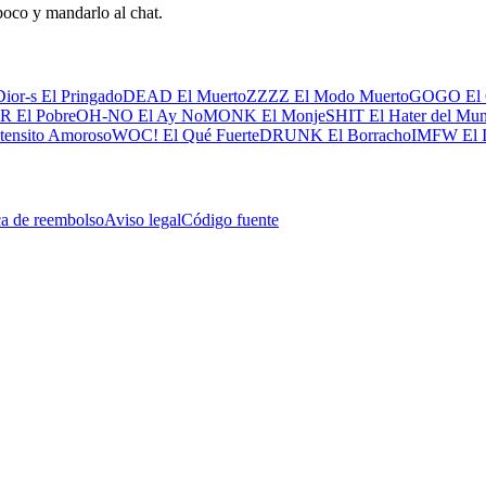
 poco y mandarlo al chat.
Dior-s El Pringado
DEAD El Muerto
ZZZZ El Modo Muerto
GOGO El 
 El Pobre
OH-NO El Ay No
MONK El Monje
SHIT El Hater del Mu
tensito Amoroso
WOC! El Qué Fuerte
DRUNK El Borracho
IMFW El I
ca de reembolso
Aviso legal
Código fuente