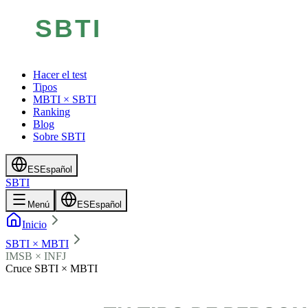
Hacer el test
Tipos
MBTI × SBTI
Ranking
Blog
Sobre SBTI
ES
Español
SBTI
Menú
ES
Español
Inicio
SBTI × MBTI
IMSB × INFJ
Cruce SBTI × MBTI