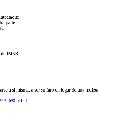
autoataque
ra parte.
ad
as de IMSB
varse a sí misma, a ser su faro en lugar de una muleta.
r el test SBTI