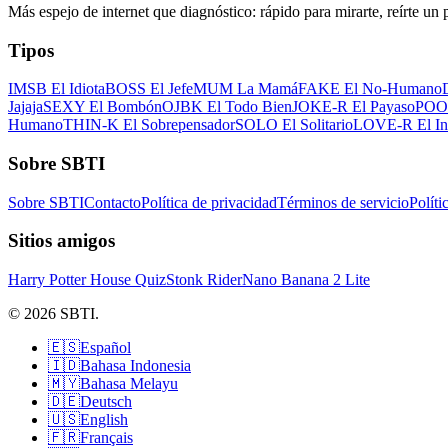
Más espejo de internet que diagnóstico: rápido para mirarte, reírte un
Tipos
IMSB El Idiota
BOSS El Jefe
MUM La Mamá
FAKE El No-Humano
Jajaja
SEXY El Bombón
OJBK El Todo Bien
JOKE-R El Payaso
POOR
Humano
THIN-K El Sobrepensador
SOLO El Solitario
LOVE-R El In
Sobre SBTI
Sobre SBTI
Contacto
Política de privacidad
Términos de servicio
Políti
Sitios amigos
Harry Potter House Quiz
Stonk Rider
Nano Banana 2 Lite
© 2026 SBTI.
🇪🇸
Español
🇮🇩
Bahasa Indonesia
🇲🇾
Bahasa Melayu
🇩🇪
Deutsch
🇺🇸
English
🇫🇷
Français