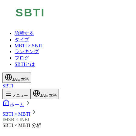
診断する
タイプ
MBTI × SBTI
ランキング
ブログ
SBTIとは
JA
日本語
SBTI
メニュー
JA
日本語
ホーム
SBTI × MBTI
IMSB × INFJ
SBTI × MBTI 分析