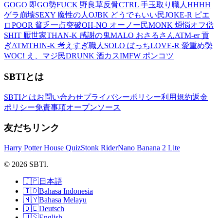
GOGO 即GO勢
FUCK 野良草反骨
CTRL 手玉取り職人
HHHH
ゲラ崩壊
SEXY 魔性の人
OJBK どうでもいい民
JOKE-R ピエ
ロ
POOR 貧乏一点突破
OH-NO オーノー民
MONK 煩悩オフ僧
SHIT 厭世家
THAN-K 感謝の鬼
MALO おさるさん
ATM-er 貢
ぎATM
THIN-K 考えすぎ職人
SOLO ぼっち
LOVE-R 愛重め勢
WOC! え、マジ民
DRUNK 酒カス
IMFW ポンコツ
SBTIとは
SBTIとは
お問い合わせ
プライバシーポリシー
利用規約
返金
ポリシー
免責事項
オープンソース
友だちリンク
Harry Potter House Quiz
Stonk Rider
Nano Banana 2 Lite
© 2026 SBTI.
🇯🇵
日本語
🇮🇩
Bahasa Indonesia
🇲🇾
Bahasa Melayu
🇩🇪
Deutsch
🇺🇸
English