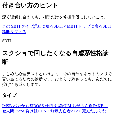
付き合い方のヒント
深く理解し合えても、相手だけを修復手段にしないこと。
この SBTI タイプ詳細に戻る
SBTI × MBTI トップに戻る
SBTI
診断を受ける
SBTI
スクショで回したくなる自虐系性格診
断
まじめな心理テストというより、今の自分をネットのノリで
言い当てるための診断です。ひとりで刺さっても、友だちに
投げても成立します。
タイプ
IMSB バカかも勢
BOSS 仕切り屋
MUM お母さん係
FAKE ニ
セ人間
Dior-s 負け組
DEAD 無気力亡者
ZZZZ 死んだふり勢