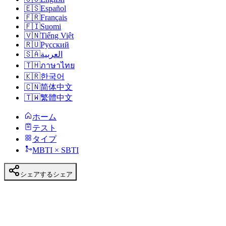
🇪🇸
Español
🇫🇷
Français
🇫🇮
Suomi
🇻🇳
Tiếng Việt
🇷🇺
Русский
🇸🇦
العربية
🇹🇭
ภาษาไทย
🇰🇷
한국어
🇨🇳
简体中文
🇹🇼
繁體中文
ホーム
テスト
タイプ
MBTI × SBTI
シェアする
シェア