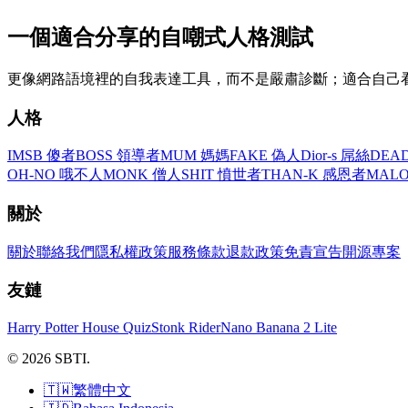
一個適合分享的自嘲式人格測試
更像網路語境裡的自我表達工具，而不是嚴肅診斷；適合自己
人格
IMSB 傻者
BOSS 領導者
MUM 媽媽
FAKE 偽人
Dior-s 屌絲
DEA
OH-NO 哦不人
MONK 僧人
SHIT 憤世者
THAN-K 感恩者
MAL
關於
關於
聯絡我們
隱私權政策
服務條款
退款政策
免責宣告
開源專案
友鏈
Harry Potter House Quiz
Stonk Rider
Nano Banana 2 Lite
© 2026 SBTI.
🇹🇼
繁體中文