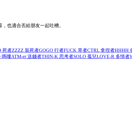
看，也適合丟給朋友一起吐槽。
D 死者
ZZZZ 裝死者
GOGO 行者
FUCK 草者
CTRL 拿捏者
HHHH
O 嗎嘍
ATM-er 送錢者
THIN-K 思考者
SOLO 孤兒
LOVE-R 多情者