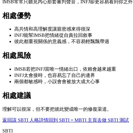
IMSB常常只聽見內心那套審判聲音，INFJ卻更容易看到你
相處優勢
高共情和高理解度讓親密感來得很深
INFJ能幫IMSB把情緒從自責拉回敘事
彼此都重視關係的意義感，不容易輕飄飄帶過
相處風險
IMSB若把INFJ當唯一情緒出口，依賴會越來越重
INFJ太會接時，也容易忘了自己的邊界
兩個都敏感時，小誤會會被放大成大心事
相處建議
理解可以很深，但不要把彼此變成唯一的修復渠道。
返回該 SBTI 人格詳情
回到 SBTI × MBTI 主頁
去做 SBTI 測試
SBTI