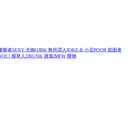
 傻樂者
SEXY 尤物
OJBK 無所謂人
JOKE-R 小丑
POOR 貧困者
WOC! 握草人
DRUNK 酒鬼
IMFW 廢物