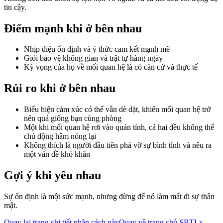
tin cậy.
Điểm mạnh khi ở bên nhau
Nhịp điệu ổn định và ý thức cam kết mạnh mẽ
Giỏi bảo vệ không gian và trật tự hàng ngày
Kỳ vọng của họ về mối quan hệ là có căn cứ và thực tế
Rủi ro khi ở bên nhau
Biểu hiện cảm xúc có thể vẫn dè dặt, khiến mối quan hệ trở
nên quá giống bạn cùng phòng
Một khi mối quan hệ rơi vào quán tính, cả hai đều không thể
chủ động hâm nóng lại
Không thích là người đầu tiên phá vỡ sự bình tĩnh và nêu ra
một vấn đề khó khăn
Gợi ý khi yêu nhau
Sự ổn định là một sức mạnh, nhưng đừng để nó làm mất đi sự thân
mật.
Quay lại trang chi tiết nhân cách này
Quay về trang chủ SBTI ×