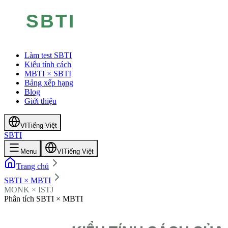
Làm test SBTI
Kiểu tính cách
MBTI × SBTI
Bảng xếp hạng
Blog
Giới thiệu
VI
Tiếng Việt
SBTI
Menu
VI
Tiếng Việt
Trang chủ
SBTI × MBTI
MONK × ISTJ
Phân tích SBTI × MBTI