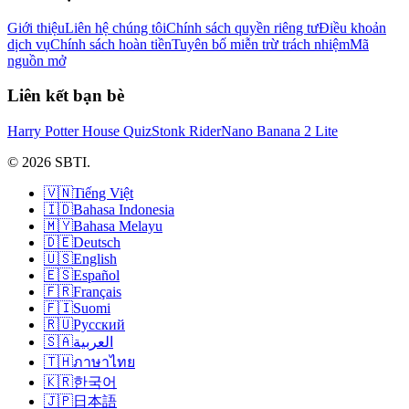
Giới thiệu
Liên hệ chúng tôi
Chính sách quyền riêng tư
Điều khoản
dịch vụ
Chính sách hoàn tiền
Tuyên bố miễn trừ trách nhiệm
Mã
nguồn mở
Liên kết bạn bè
Harry Potter House Quiz
Stonk Rider
Nano Banana 2 Lite
© 2026 SBTI.
🇻🇳
Tiếng Việt
🇮🇩
Bahasa Indonesia
🇲🇾
Bahasa Melayu
🇩🇪
Deutsch
🇺🇸
English
🇪🇸
Español
🇫🇷
Français
🇫🇮
Suomi
🇷🇺
Русский
🇸🇦
العربية
🇹🇭
ภาษาไทย
🇰🇷
한국어
🇯🇵
日本語