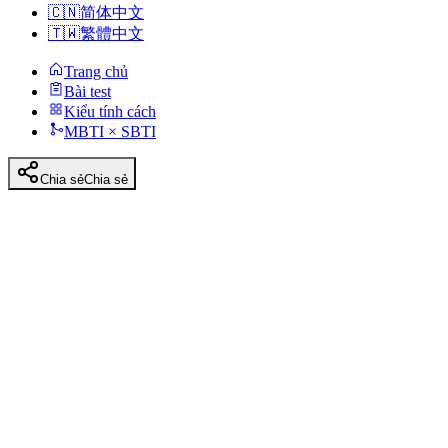
🇨🇳
简体中文
🇹🇼
繁體中文
Trang chủ
Bài test
Kiểu tính cách
MBTI × SBTI
Chia sẻ
Chia sẻ