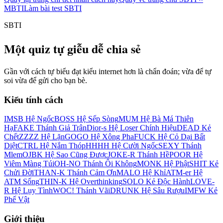
MBTI
Làm bài test SBTI
SBTI
Một quiz tự giễu dễ chia sẻ
Gần với cách tự biểu đạt kiểu internet hơn là chẩn đoán; vừa để tự
soi vừa để gửi cho bạn bè.
Kiểu tính cách
IMSB Hệ Ngốc
BOSS Hệ Sếp Sòng
MUM Hệ Bà Má Thiên
Hạ
FAKE Thánh Giả Trân
Dior-s Hệ Loser Chính Hiệu
DEAD Kẻ
Chết
ZZZZ Hệ Lặn
GOGO Hệ Xông Pha
FUCK Hệ Cỏ Dại Bất
Diệt
CTRL Hệ Nắm Thóp
HHHH Hệ Cười Ngốc
SEXY Thánh
Mlem
OJBK Hệ Sao Cũng Được
JOKE-R Thánh Hề
POOR Hệ
Viêm Màng Túi
OH-NO Thánh Ôi Không
MONK Hệ Phật
SHIT Kẻ
Chửi Đời
THAN-K Thánh Cảm Ơn
MALO Hệ Khỉ
ATM-er Hệ
ATM Sống
THIN-K Hệ Overthinking
SOLO Kẻ Độc Hành
LOVE-
R Hệ Lụy Tình
WOC! Thánh Vãi
DRUNK Hệ Sâu Rượu
IMFW Kẻ
Phế Vật
Giới thiệu