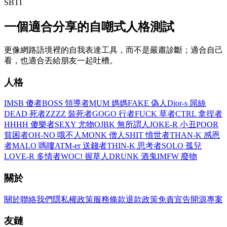
SBTI
一個適合分享的自嘲式人格測試
更像網路語境裡的自我表達工具，而不是嚴肅診斷；適合自己
看，也適合丟給朋友一起吐槽。
人格
IMSB 傻者
BOSS 領導者
MUM 媽媽
FAKE 偽人
Dior-s 屌絲
DEAD 死者
ZZZZ 裝死者
GOGO 行者
FUCK 草者
CTRL 拿捏者
HHHH 傻樂者
SEXY 尤物
OJBK 無所謂人
JOKE-R 小丑
POOR
貧困者
OH-NO 哦不人
MONK 僧人
SHIT 憤世者
THAN-K 感恩
者
MALO 嗎嘍
ATM-er 送錢者
THIN-K 思考者
SOLO 孤兒
LOVE-R 多情者
WOC! 握草人
DRUNK 酒鬼
IMFW 廢物
關於
關於
聯絡我們
隱私權政策
服務條款
退款政策
免責宣告
開源專案
友鏈