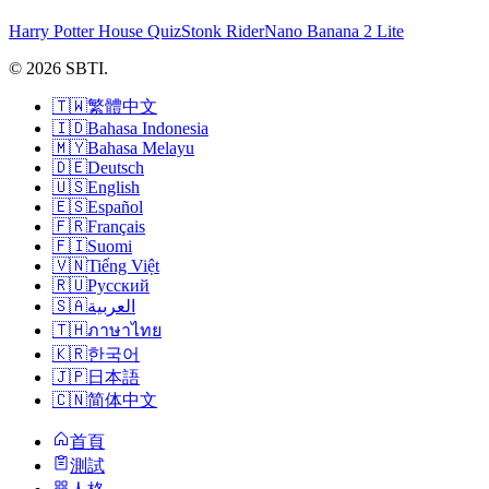
Harry Potter House Quiz
Stonk Rider
Nano Banana 2 Lite
© 2026 SBTI.
🇹🇼
繁體中文
🇮🇩
Bahasa Indonesia
🇲🇾
Bahasa Melayu
🇩🇪
Deutsch
🇺🇸
English
🇪🇸
Español
🇫🇷
Français
🇫🇮
Suomi
🇻🇳
Tiếng Việt
🇷🇺
Русский
🇸🇦
العربية
🇹🇭
ภาษาไทย
🇰🇷
한국어
🇯🇵
日本語
🇨🇳
简体中文
首頁
測試