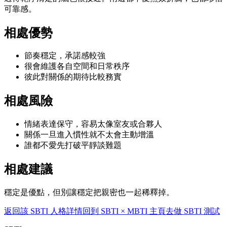
可靠感。
相處優勢
節奏穩定，承諾感較強
很會維護各自空間和日常秩序
彼此對關係的期待比較務實
相處風險
情緒表達保守，容易太像室友或合夥人
關係一旦進入慣性就不太會主動增溫
誰都不愛先打破平靜談難題
相處建議
穩定是優點，但別讓穩定把親密也一起稀釋掉。
返回該 SBTI 人格詳情
回到 SBTI × MBTI 主頁
去做 SBTI 測試