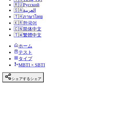
🇷🇺
Русский
🇸🇦
العربية
🇹🇭
ภาษาไทย
🇰🇷
한국어
🇨🇳
简体中文
🇹🇼
繁體中文
ホーム
テスト
タイプ
MBTI × SBTI
シェアする
シェア