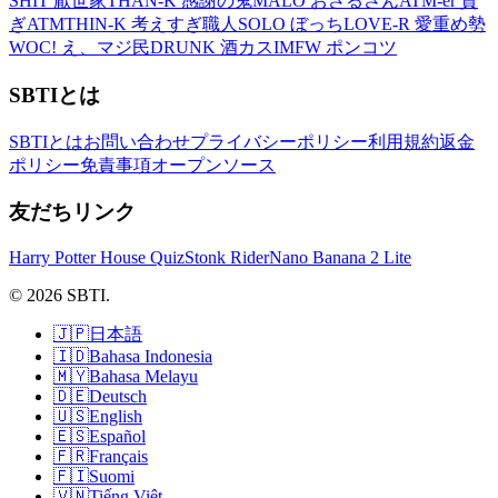
SHIT 厭世家
THAN-K 感謝の鬼
MALO おさるさん
ATM-er 貢
ぎATM
THIN-K 考えすぎ職人
SOLO ぼっち
LOVE-R 愛重め勢
WOC! え、マジ民
DRUNK 酒カス
IMFW ポンコツ
SBTIとは
SBTIとは
お問い合わせ
プライバシーポリシー
利用規約
返金
ポリシー
免責事項
オープンソース
友だちリンク
Harry Potter House Quiz
Stonk Rider
Nano Banana 2 Lite
© 2026 SBTI.
🇯🇵
日本語
🇮🇩
Bahasa Indonesia
🇲🇾
Bahasa Melayu
🇩🇪
Deutsch
🇺🇸
English
🇪🇸
Español
🇫🇷
Français
🇫🇮
Suomi
🇻🇳
Tiếng Việt