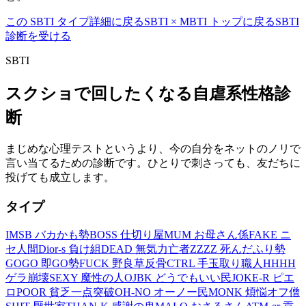
この SBTI タイプ詳細に戻る
SBTI × MBTI トップに戻る
SBTI
診断を受ける
SBTI
スクショで回したくなる自虐系性格診
断
まじめな心理テストというより、今の自分をネットのノリで
言い当てるための診断です。ひとりで刺さっても、友だちに
投げても成立します。
タイプ
IMSB バカかも勢
BOSS 仕切り屋
MUM お母さん係
FAKE ニ
セ人間
Dior-s 負け組
DEAD 無気力亡者
ZZZZ 死んだふり勢
GOGO 即GO勢
FUCK 野良草反骨
CTRL 手玉取り職人
HHHH
ゲラ崩壊
SEXY 魔性の人
OJBK どうでもいい民
JOKE-R ピエ
ロ
POOR 貧乏一点突破
OH-NO オーノー民
MONK 煩悩オフ僧