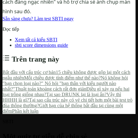
cách đáng ngạc nhiên" và hỗ trợ chia sẻ ảnh chụp màn
hình sau đó.
Sẵn sàng chưa? Làm test SBTI ngay
Đọc tiếp
Xem tất cả kiểu SBTI
sbti score dimensions guide
Trên trang này
Bắt đầu với cấu trúc cơ bản
15 chiều không được gộp lại một cách
ngẫu nhiên
Mỗi chiều được tính điểm như thế nào?
Nó không hỏi
"bạn chọn loại nào?" Nó hỏi "bạn thân với kiểu người nào
nhất?"
Thuật toán khoảng cách rất đơn giản
Điều gì xảy ra nếu hai
loại trông giống nhau?
Tại sao DRUNK lại là loại ẩn?
Vậy thì
HHHH là gì?
Tại sao cấu trúc này có vẻ chi tiết hơn một bài test trò
đùa thông thường?
Giới hạn của hệ thống bắt đầu tại cùng một
điểm
Phần kết luận
SBTI
Một quiz tự giễu dễ chia sẻ