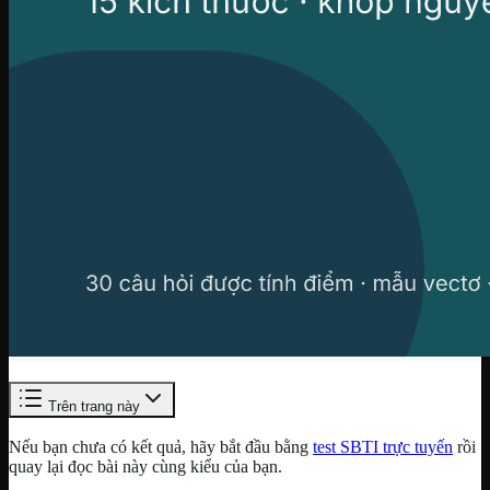
Trên trang này
Nếu bạn chưa có kết quả, hãy bắt đầu bằng
test SBTI trực tuyến
rồi
quay lại đọc bài này cùng kiểu của bạn.