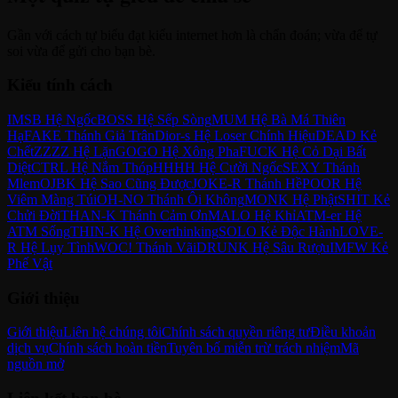
Gần với cách tự biểu đạt kiểu internet hơn là chẩn đoán; vừa để tự
soi vừa để gửi cho bạn bè.
Kiểu tính cách
IMSB Hệ Ngốc
BOSS Hệ Sếp Sòng
MUM Hệ Bà Má Thiên
Hạ
FAKE Thánh Giả Trân
Dior-s Hệ Loser Chính Hiệu
DEAD Kẻ
Chết
ZZZZ Hệ Lặn
GOGO Hệ Xông Pha
FUCK Hệ Cỏ Dại Bất
Diệt
CTRL Hệ Nắm Thóp
HHHH Hệ Cười Ngốc
SEXY Thánh
Mlem
OJBK Hệ Sao Cũng Được
JOKE-R Thánh Hề
POOR Hệ
Viêm Màng Túi
OH-NO Thánh Ôi Không
MONK Hệ Phật
SHIT Kẻ
Chửi Đời
THAN-K Thánh Cảm Ơn
MALO Hệ Khỉ
ATM-er Hệ
ATM Sống
THIN-K Hệ Overthinking
SOLO Kẻ Độc Hành
LOVE-
R Hệ Lụy Tình
WOC! Thánh Vãi
DRUNK Hệ Sâu Rượu
IMFW Kẻ
Phế Vật
Giới thiệu
Giới thiệu
Liên hệ chúng tôi
Chính sách quyền riêng tư
Điều khoản
dịch vụ
Chính sách hoàn tiền
Tuyên bố miễn trừ trách nhiệm
Mã
nguồn mở