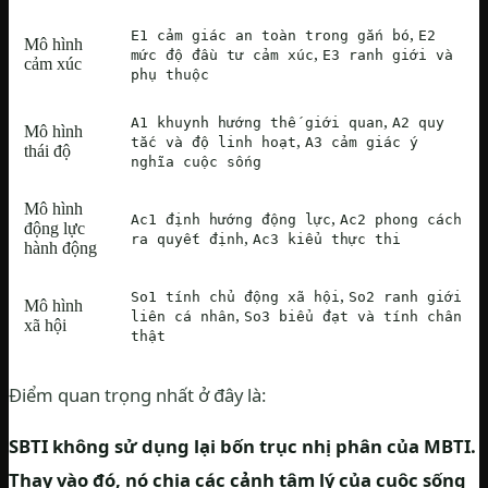
,
E1 cảm giác an toàn trong gắn bó
E2
Mô hình
,
mức độ đầu tư cảm xúc
E3 ranh giới và
cảm xúc
phụ thuộc
,
A1 khuynh hướng thế giới quan
A2 quy
Mô hình
,
tắc và độ linh hoạt
A3 cảm giác ý
thái độ
nghĩa cuộc sống
Mô hình
,
Ac1 định hướng động lực
Ac2 phong cách
động lực
,
ra quyết định
Ac3 kiểu thực thi
hành động
,
So1 tính chủ động xã hội
So2 ranh giới
Mô hình
,
liên cá nhân
So3 biểu đạt và tính chân
xã hội
thật
Điểm quan trọng nhất ở đây là:
SBTI không sử dụng lại bốn trục nhị phân của MBTI.
Thay vào đó, nó chia các cảnh tâm lý của cuộc sống