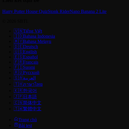
Liên kết bạn bè
Harry Potter House Quiz
Stonk Rider
Nano Banana 2 Lite
© 2026 SBTI.
🇻🇳
Tiếng Việt
🇮🇩
Bahasa Indonesia
🇲🇾
Bahasa Melayu
🇩🇪
Deutsch
🇺🇸
English
🇪🇸
Español
🇫🇷
Français
🇫🇮
Suomi
🇷🇺
Русский
🇸🇦
العربية
🇹🇭
ภาษาไทย
🇰🇷
한국어
🇯🇵
日本語
🇨🇳
简体中文
🇹🇼
繁體中文
Trang chủ
Bài test