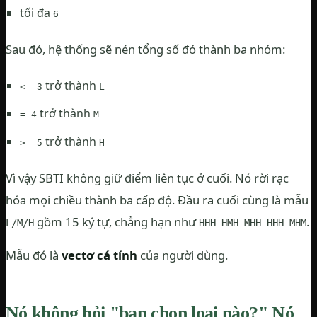
tối đa
6
Sau đó, hệ thống sẽ nén tổng số đó thành ba nhóm:
trở thành
<= 3
L
trở thành
= 4
M
trở thành
>= 5
H
Vì vậy SBTI không giữ điểm liên tục ở cuối. Nó rời rạc
hóa mọi chiều thành ba cấp độ. Đầu ra cuối cùng là mẫu
gồm 15 ký tự, chẳng hạn như
.
L/M/H
HHH-HMH-MHH-HHH-MHM
Mẫu đó là
vectơ cá tính
của người dùng.
Nó không hỏi "bạn chọn loại nào?" Nó