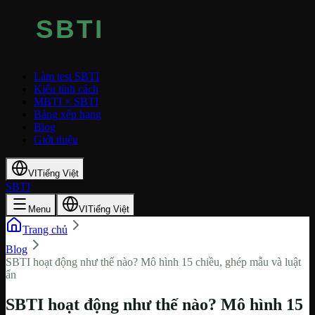
Làm test SBTI
Kiểu tính cách
MBTI × SBTI
Bảng xếp hạng
Blog
Giới thiệu
VI
Tiếng Việt
SBTI
Menu
VI
Tiếng Việt
Trang chủ
Blog
SBTI hoạt động như thế nào? Mô hình 15 chiều, ghép mẫu và luật
ẩn
SBTI hoạt động như thế nào? Mô hình 15