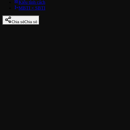
Kiểu tính cách
MBTI × SBTI
Chia sẻ
Chia sẻ