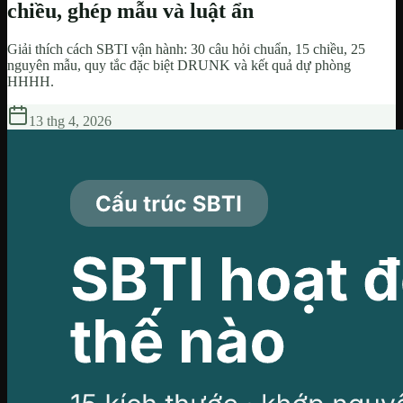
chiều, ghép mẫu và luật ẩn
Giải thích cách SBTI vận hành: 30 câu hỏi chuẩn, 15 chiều, 25
nguyên mẫu, quy tắc đặc biệt DRUNK và kết quả dự phòng
HHHH.
13 thg 4, 2026